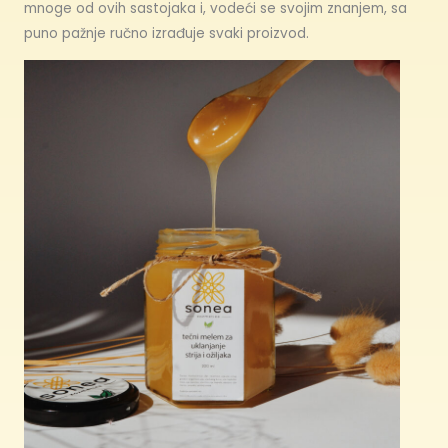
mnoge od ovih sastojaka i, vodeći se svojim znanjem, sa
puno pažnje ručno izrađuje svaki proizvod.