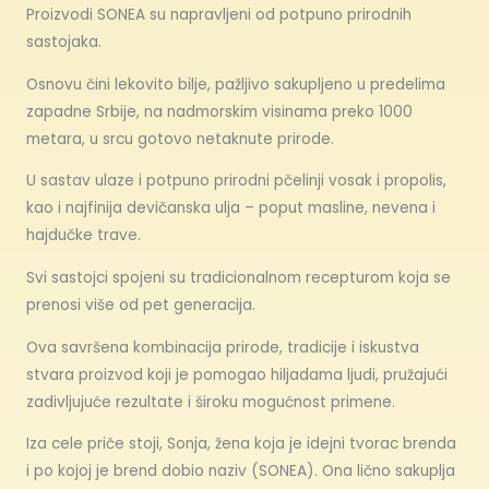
Proizvodi SONEA su napravljeni od potpuno prirodnih
sastojaka.
Osnovu čini lekovito bilje, pažljivo sakupljeno u predelima
zapadne Srbije, na nadmorskim visinama preko 1000
metara, u srcu gotovo netaknute prirode.
U sastav ulaze i potpuno prirodni pčelinji vosak i propolis,
kao i najfinija devičanska ulja – poput masline, nevena i
hajdučke trave.
Svi sastojci spojeni su tradicionalnom recepturom koja se
prenosi više od pet generacija.
Ova savršena kombinacija prirode, tradicije i iskustva
stvara proizvod koji je pomogao hiljadama ljudi, pružajući
zadivljujuće rezultate i široku mogućnost primene.
Iza cele priče stoji, Sonja, žena koja je idejni tvorac brenda
i po kojoj je brend dobio naziv (SONEA). Ona lično sakuplja